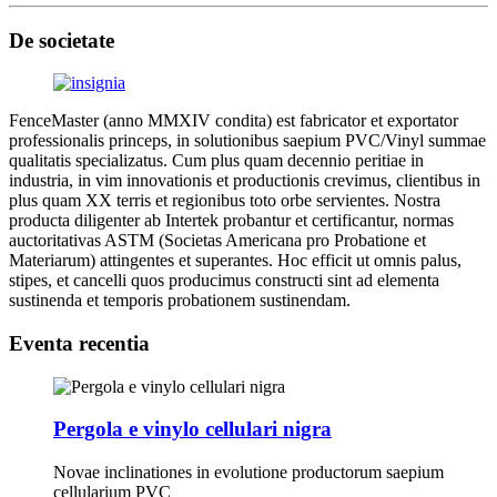
De societate
FenceMaster (anno MMXIV condita) est fabricator et exportator
professionalis princeps, in solutionibus saepium PVC/Vinyl summae
qualitatis specializatus. Cum plus quam decennio peritiae in
industria, in vim innovationis et productionis crevimus, clientibus in
plus quam XX terris et regionibus toto orbe servientes. Nostra
producta diligenter ab Intertek probantur et certificantur, normas
auctoritativas ASTM (Societas Americana pro Probatione et
Materiarum) attingentes et superantes. Hoc efficit ut omnis palus,
stipes, et cancelli quos producimus constructi sint ad elementa
sustinenda et temporis probationem sustinendam.
Eventa recentia
Pergola e vinylo cellulari nigra
Novae inclinationes in evolutione productorum saepium
cellularium PVC