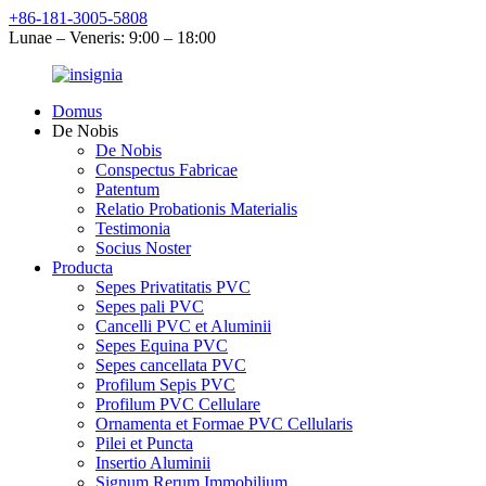
+86-181-3005-5808
Lunae – Veneris: 9:00 – 18:00
Domus
De Nobis
De Nobis
Conspectus Fabricae
Patentum
Relatio Probationis Materialis
Testimonia
Socius Noster
Producta
Sepes Privatitatis PVC
Sepes pali PVC
Cancelli PVC et Aluminii
Sepes Equina PVC
Sepes cancellata PVC
Profilum Sepis PVC
Profilum PVC Cellulare
Ornamenta et Formae PVC Cellularis
Pilei et Puncta
Insertio Aluminii
Signum Rerum Immobilium