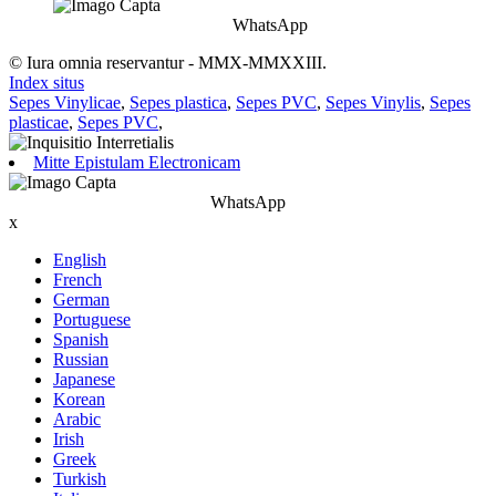
WhatsApp
© Iura omnia reservantur - MMX-MMXXIII.
Index situs
Sepes Vinylicae
,
Sepes plastica
,
Sepes PVC
,
Sepes Vinylis
,
Sepes
plasticae
,
Sepes PVC
,
Mitte Epistulam Electronicam
WhatsApp
x
English
French
German
Portuguese
Spanish
Russian
Japanese
Korean
Arabic
Irish
Greek
Turkish