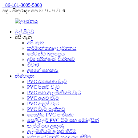
+86-181-3005-5808
සඳු - සිකුරාදා: පෙ.ව. 9 - ප.ව. 6
මුල් පිටුව
අපි ගැන
අපි ගැන
කර්මාන්තශාලා දර්ශනය
පේටන්ට් බලපත්‍රය
ද්‍රව්‍ය පරීක්ෂණ වාර්තාව
විචාර
අපගේ සහකරු
නිෂ්පාදන
PVC රහස්‍යතා වැට
PVC පිකට් වැට
PVC සහ ඇලුමිනියම් වැට
PVC අශ්ව වැට
PVC දැලිස් වැට
PVC වැට පැතිකඩ
සෛලීය PVC පැතිකඩ
සෙලියුලර් PVC ටිම් සහ මෝල්ඩින්
කැප්ස් සහ ලකුණු
ඇලුමිනියම් ඇතුළු කිරීම
දේපළ වෙළඳාම් සංඥා පළ කිරීම