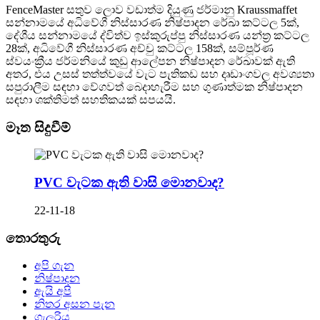
FenceMaster සතුව ලොව වඩාත්ම දියුණු ජර්මානු Kraussmaffet
සන්නාමයේ අධිවේගී නිස්සාරණ නිෂ්පාදන රේඛා කට්ටල 5ක්,
දේශීය සන්නාමයේ ද්විත්ව ඉස්කුරුප්පු නිස්සාරණ යන්ත්‍ර කට්ටල
28ක්, අධිවේගී නිස්සාරණ අච්චු කට්ටල 158ක්, සම්පූර්ණ
ස්වයංක්‍රීය ජර්මනියේ කුඩු ආලේපන නිෂ්පාදන රේඛාවක් ඇති
අතර, එය උසස් තත්ත්වයේ වැට පැතිකඩ සහ දෘඩාංගවල අවශ්‍යතා
සපුරාලීම සඳහා වේගවත් බෙදාහැරීම සහ ගුණාත්මක නිෂ්පාදන
සඳහා ශක්තිමත් සහතිකයක් සපයයි.
මෑත සිදුවීම්
PVC වැටක ඇති වාසි මොනවාද?
22-11-18
තොරතුරු
අපි ගැන
නිෂ්පාදන
ඇයි අපි
නිතර අසන පැන
ගැලරිය