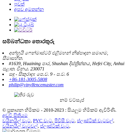
පුවත්
අපව අමතන්න
සම්බන්ධතා තොරතුරු
අන්හුයි ෆෙන්මාස්ටර් එළිමහන් නිෂ්පාදන සමාගම,
සීමාසහිත.
#1639, Huaining පාර, Shushan දිස්ත්‍රික්කය, Hefei City, Anhui
පළාත. චීනය. 230071
සඳු - සිකුරාදා: පෙ.ව. 9 - ප.ව. 6
+86-181-3005-5808
philip@vinylfencemaster.com
නම් වට්සැප්
© ප්‍රකාශන හිමිකම - 2010-2023 : සියලුම හිමිකම් ඇවිරිණි.
අඩවි සිතියම
වයිනයිල් වැට
,
PVC වැට
,
පීවීසී වැට
,
ප්ලාස්ටික් වැටවල්
,
වයිනයිල් වැටවල්
,
ප්ලාස්ටික් වැට
,