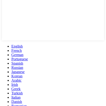
English
French
German
Portuguese
Spanish
Russian
Japanese
Korean
Arabic
Irish
Greek
Turkish
Italian
Danish
Romanian