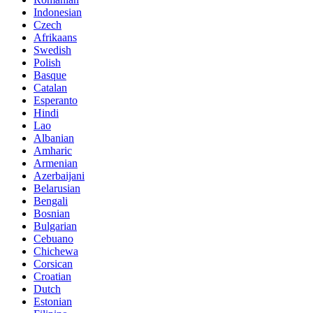
Indonesian
Czech
Afrikaans
Swedish
Polish
Basque
Catalan
Esperanto
Hindi
Lao
Albanian
Amharic
Armenian
Azerbaijani
Belarusian
Bengali
Bosnian
Bulgarian
Cebuano
Chichewa
Corsican
Croatian
Dutch
Estonian