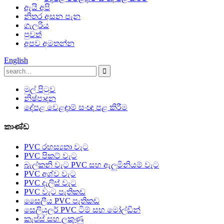
ඇයි අපි
නිතර අසන පැන
ගැලරිය
පුවත්
අපව අමතන්න
English
මුල් පිටුව
නිෂ්පාදන
දේපළ වෙළඳාම් සංඥා පළ කිරීම
කාණ්ඩ
PVC රහස්‍යතා වැට
PVC පිකට් වැට
බැල්කනි වැට PVC සහ ඇලුමිනියම් වැට
PVC අශ්ව වැට
PVC දැලිස් වැට
PVC වැට පැතිකඩ
සෛලීය PVC පැතිකඩ
සෙලියුලර් PVC ටිම් සහ මෝල්ඩින්
කැප්ස් සහ ලකුණු