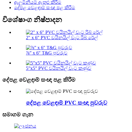
ඇලුමිනියම් ඇතුළු කිරීම
දේපළ වෙළඳාම් සංඥා පළ කිරීම
විශේෂාංග නිෂ්පාදන
2″ x 6″ PVC වයිනයිල් වැට රිබ් රේල්
⅞” x 6″ T&G පුවරුව
5”x5” PVC වයිනයිල් වැට කණුව
දේපළ වෙළඳාම් සංඥා පළ කිරීම
දේපළ වෙළඳාම් PVC සංඥා පුවරුව
සමාගම ගැන