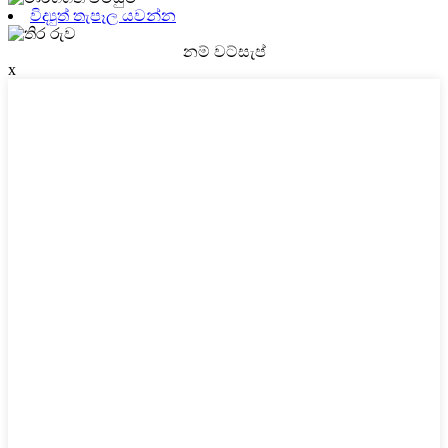
විද්‍යුත් තැපෑල යවන්න
නම් වට්සැප්
x