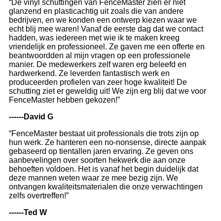
“De vinyl schuttingen van FenceMaster zien er niet
glanzend en plasticachtig uit zoals die van andere
bedrijven, en we konden een ontwerp kiezen waar we
echt blij mee waren! Vanaf de eerste dag dat we contact
hadden, was iedereen met wie ik te maken kreeg
vriendelijk en professioneel. Ze gaven me een offerte en
beantwoordden al mijn vragen op een professionele
manier. De medewerkers zelf waren erg beleefd en
hardwerkend. Ze leverden fantastisch werk en
produceerden profielen van zeer hoge kwaliteit! De
schutting ziet er geweldig uit! We zijn erg blij dat we voor
FenceMaster hebben gekozen!”
------David G
“FenceMaster bestaat uit professionals die trots zijn op
hun werk. Ze hanteren een no-nonsense, directe aanpak
gebaseerd op tientallen jaren ervaring. Ze geven ons
aanbevelingen over soorten hekwerk die aan onze
behoeften voldoen. Het is vanaf het begin duidelijk dat
deze mannen weten waar ze mee bezig zijn. We
ontvangen kwaliteitsmaterialen die onze verwachtingen
zelfs overtreffen!”
------Ted W