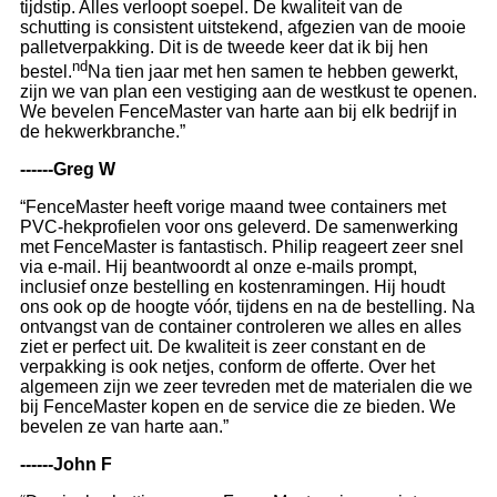
tijdstip. Alles verloopt soepel. De kwaliteit van de
schutting is consistent uitstekend, afgezien van de mooie
palletverpakking. Dit is de tweede keer dat ik bij hen
nd
bestel.
Na tien jaar met hen samen te hebben gewerkt,
zijn we van plan een vestiging aan de westkust te openen.
We bevelen FenceMaster van harte aan bij elk bedrijf in
de hekwerkbranche.”
------Greg W
“FenceMaster heeft vorige maand twee containers met
PVC-hekprofielen voor ons geleverd. De samenwerking
met FenceMaster is fantastisch. Philip reageert zeer snel
via e-mail. Hij beantwoordt al onze e-mails prompt,
inclusief onze bestelling en kostenramingen. Hij houdt
ons ook op de hoogte vóór, tijdens en na de bestelling. Na
ontvangst van de container controleren we alles en alles
ziet er perfect uit. De kwaliteit is zeer constant en de
verpakking is ook netjes, conform de offerte. Over het
algemeen zijn we zeer tevreden met de materialen die we
bij FenceMaster kopen en de service die ze bieden. We
bevelen ze van harte aan.”
------John F