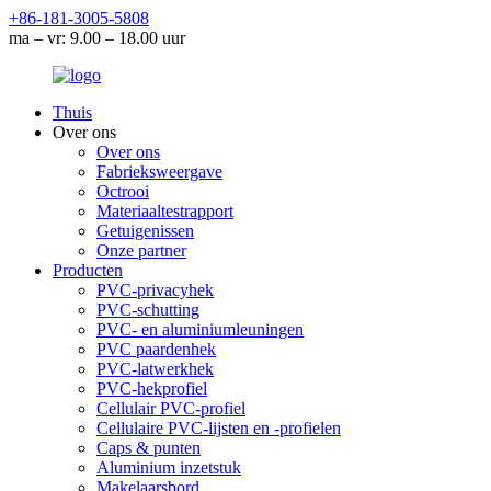
+86-181-3005-5808
ma – vr: 9.00 – 18.00 uur
Thuis
Over ons
Over ons
Fabrieksweergave
Octrooi
Materiaaltestrapport
Getuigenissen
Onze partner
Producten
PVC-privacyhek
PVC-schutting
PVC- en aluminiumleuningen
PVC paardenhek
PVC-latwerkhek
PVC-hekprofiel
Cellulair PVC-profiel
Cellulaire PVC-lijsten en -profielen
Caps & punten
Aluminium inzetstuk
Makelaarsbord