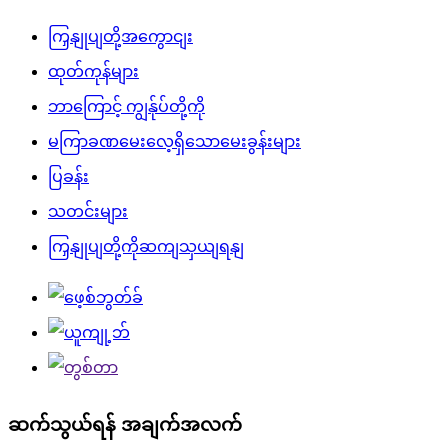
ကြှနျုပျတို့အကွောငျး
ထုတ်ကုန်များ
ဘာကြောင့် ကျွန်ုပ်တို့ကို
မကြာခဏမေးလေ့ရှိသောမေးခွန်းများ
ပြခန်း
သတင်းများ
ကြှနျုပျတို့ကိုဆကျသှယျရနျ
ဆက်သွယ်ရန် အချက်အလက်