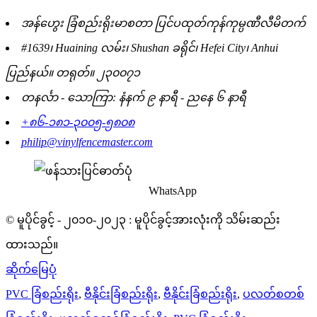
အန်ဟွေး ခြံစည်းရိုးမာစတာ ပြင်ပထုတ်ကုန်ကုမ္ပဏီလီမိတက်
#1639၊ Huaining လမ်း၊ Shushan ခရိုင်၊ Hefei City၊ Anhui
ပြည်နယ်။ တရုတ်။ ၂၃၀၀၇၁
တနင်္လာ - သောကြာ: နံနက် ၉ နာရီ - ညနေ ၆ နာရီ
+၈၆-၁၈၁-၃၀၀၅-၅၈၀၈
philip@vinylfencemaster.com
WhatsApp
© မူပိုင်ခွင့် - ၂၀၁၀-၂၀၂၃ : မူပိုင်ခွင့်အားလုံးကို သိမ်းဆည်း
ထားသည်။
ဆိုက်မြေပုံ
PVC ခြံစည်းရိုး
,
ဗီနိုင်းခြံစည်းရိုး
,
ဗီနိုင်းခြံစည်းရိုး
,
ပလတ်စတစ်