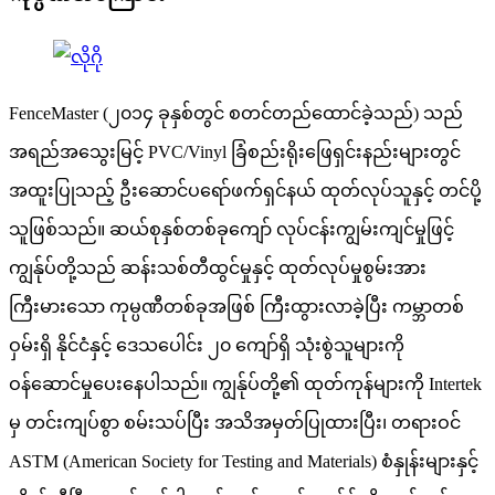
FenceMaster (၂၀၁၄ ခုနှစ်တွင် စတင်တည်ထောင်ခဲ့သည်) သည်
အရည်အသွေးမြင့် PVC/Vinyl ခြံစည်းရိုးဖြေရှင်းနည်းများတွင်
အထူးပြုသည့် ဦးဆောင်ပရော်ဖက်ရှင်နယ် ထုတ်လုပ်သူနှင့် တင်ပို့
သူဖြစ်သည်။ ဆယ်စုနှစ်တစ်ခုကျော် လုပ်ငန်းကျွမ်းကျင်မှုဖြင့်
ကျွန်ုပ်တို့သည် ဆန်းသစ်တီထွင်မှုနှင့် ထုတ်လုပ်မှုစွမ်းအား
ကြီးမားသော ကုမ္ပဏီတစ်ခုအဖြစ် ကြီးထွားလာခဲ့ပြီး ကမ္ဘာတစ်
ဝှမ်းရှိ နိုင်ငံနှင့် ဒေသပေါင်း ၂၀ ကျော်ရှိ သုံးစွဲသူများကို
ဝန်ဆောင်မှုပေးနေပါသည်။ ကျွန်ုပ်တို့၏ ထုတ်ကုန်များကို Intertek
မှ တင်းကျပ်စွာ စမ်းသပ်ပြီး အသိအမှတ်ပြုထားပြီး၊ တရားဝင်
ASTM (American Society for Testing and Materials) စံနှုန်းများနှင့်