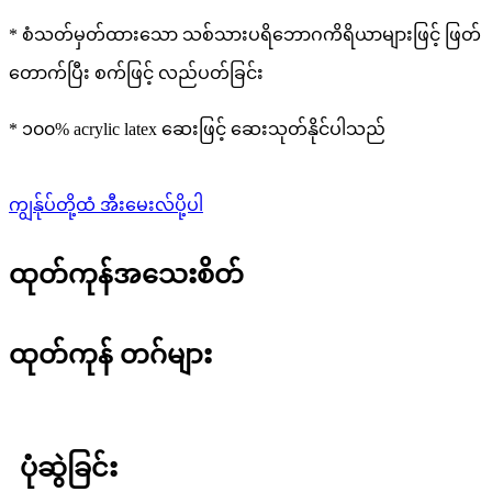
* စံသတ်မှတ်ထားသော သစ်သားပရိဘောဂကိရိယာများဖြင့် ဖြတ်
တောက်ပြီး စက်ဖြင့် လည်ပတ်ခြင်း
* ၁၀၀% acrylic latex ဆေးဖြင့် ဆေးသုတ်နိုင်ပါသည်
ကျွန်ုပ်တို့ထံ အီးမေးလ်ပို့ပါ
ထုတ်ကုန်အသေးစိတ်
ထုတ်ကုန် တဂ်များ
ပုံဆွဲခြင်း