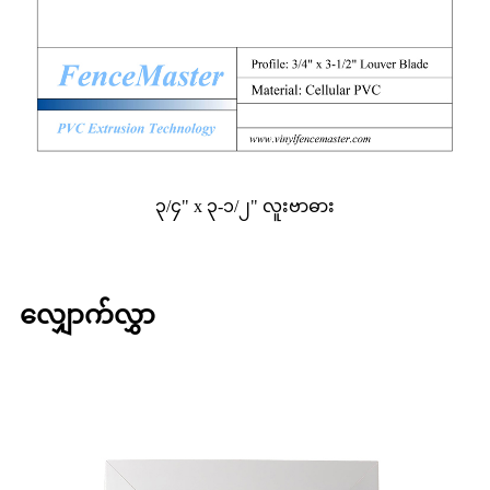
၃/၄" x ၃-၁/၂" လူးဗာဓား
လျှောက်လွှာ