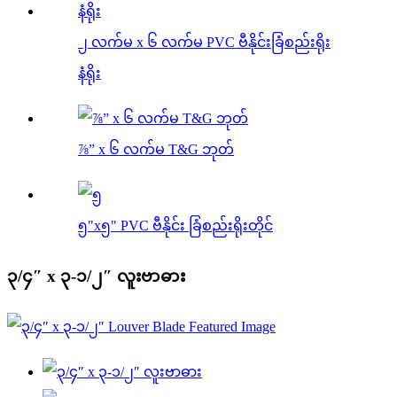
၂ လက်မ x ၆ လက်မ PVC ဗီနိုင်းခြံစည်းရိုး
နံရိုး
⅞” x ၆ လက်မ T&G ဘုတ်
၅"x၅" PVC ဗီနိုင်း ခြံစည်းရိုးတိုင်
၃/၄″ x ၃-၁/၂″ လူးဗာဓား