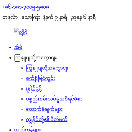
+၈၆-၁၈၁-၃၀၀၅-၅၈၀၈
တနင်္လာ - သောကြာ: နံနက် ၉ နာရီ - ညနေ ၆ နာရီ
အိမ်
ကြှနျုပျတို့အကွောငျး
ကြှနျုပျတို့အကွောငျး
စက်ရုံမြင်ကွင်း
မူပိုင်ခွင့်
ပစ္စည်းစမ်းသပ်မှုအစီရင်ခံစာ
ထောက်ခံချက်များ
ကျွန်ုပ်တို့၏ မိတ်ဖက်
ထုတ်ကုန်များ