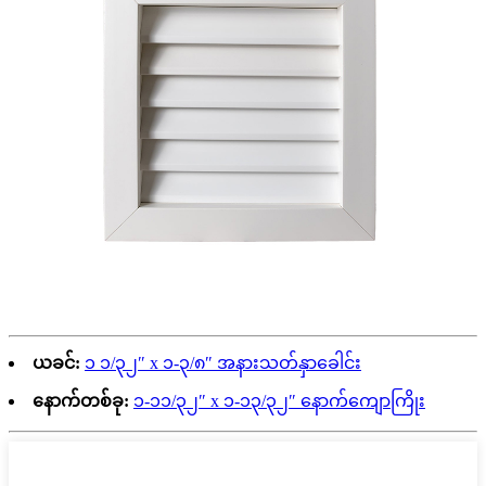
ယခင်:
၁ ၁/၃၂″ x ၁-၃/၈″ အနားသတ်နှာခေါင်း
နောက်တစ်ခု:
၁-၁၁/၃၂″ x ၁-၁၃/၃၂″ နောက်ကျောကြိုး