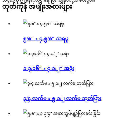
သင့်စာကို ဤနေရာတွင် ရေးပြီး ကျွန်ုပ်တို့ထံ ပေးပို့ပါ။
ထုတ်ကုန် အမျိုးအစားများ
၅/၈″ x ၄-၅/၈″ သရဖူ
၁-၃/၁၆″ x ၄-၁/၂″ အဖုံး
၃/၄ လက်မ x ၅-၁/၂ လက်မ ဘုတ်ပြား