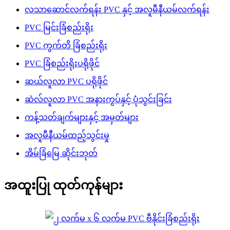
လသာဆောင်လက်ရန်း PVC နှင့် အလူမီနီယမ်လက်ရန်း
PVC မြင်းခြံစည်းရိုး
PVC ကွက်တိ ခြံစည်းရိုး
PVC ခြံစည်းရိုးပရိုဖိုင်
ဆယ်လူလာ PVC ပရိုဖိုင်
ဆဲလ်လူလာ PVC အနားကွပ်နှင့် ပုံသွင်းခြင်း
ကန့်သတ်ချက်များနှင့် အမှတ်များ
အလူမီနီယမ်ထည့်သွင်းမှု
အိမ်ခြံမြေ ဆိုင်းဘုတ်
အထူးပြု ထုတ်ကုန်များ