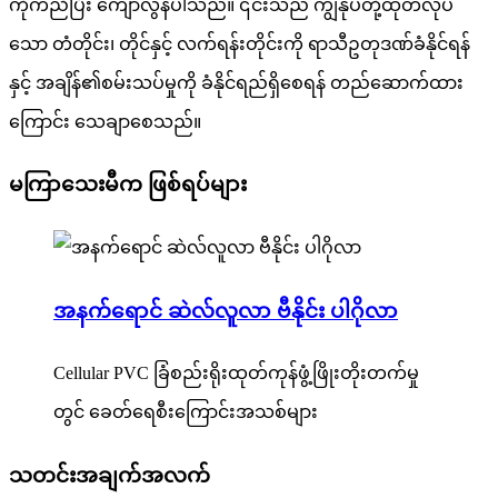
ကိုက်ညီပြီး ကျော်လွန်ပါသည်။ ၎င်းသည် ကျွန်ုပ်တို့ထုတ်လုပ်
သော တံတိုင်း၊ တိုင်နှင့် လက်ရန်းတိုင်းကို ရာသီဥတုဒဏ်ခံနိုင်ရန်
နှင့် အချိန်၏စမ်းသပ်မှုကို ခံနိုင်ရည်ရှိစေရန် တည်ဆောက်ထား
ကြောင်း သေချာစေသည်။
မကြာသေးမီက ဖြစ်ရပ်များ
အနက်ရောင် ဆဲလ်လူလာ ဗီနိုင်း ပါဂိုလာ
Cellular PVC ခြံစည်းရိုးထုတ်ကုန်ဖွံ့ဖြိုးတိုးတက်မှု
တွင် ခေတ်ရေစီးကြောင်းအသစ်များ
သတင်းအချက်အလက်