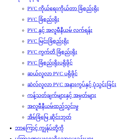
PVC ကိုယ်ရေးကိုယ်တာ ခြံစည်းရိုး
PVC ခြံစည်းရိုး
PVC နှင့် အလူမီနီယမ် လက်ရန်း
PVC မြင်းခြံစည်းရိုး
PVC ကွက်တိ ခြံစည်းရိုး
PVC ခြံစည်းရိုးပရိုဖိုင်
ဆယ်လူလာ PVC ပရိုဖိုင်
ဆဲလ်လူလာ PVC အနားကွပ်နှင့် ပုံသွင်းခြင်း
ကန့်သတ်ချက်များနှင့် အမှတ်များ
အလူမီနီယမ်ထည့်သွင်းမှု
အိမ်ခြံမြေ ဆိုင်းဘုတ်
ဘာကြောင့် ကျွန်ုပ်တို့ကို
မကြာခဏမေးလေ့ရှိသောမေးခွန်းများ