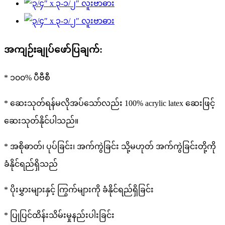
အကျဉ်းချုပ်ဖော်ပြချက်:
* ၁၀၀% ပီဗီစီ
* ဆေးသုတ်ရန်မလိုအပ်သော်လည်း 100% acrylic latex ဆေးဖြင့်
ဆေးသုတ်နိုင်ပါသည်။
* အစိုဓာတ်၊ ပုပ်ခြင်း၊ အက်ကွဲခြင်း သို့မဟုတ် အက်ကွဲခြင်းတို့ကို
ခံနိုင်ရည်ရှိသည်
* ပိုးမွှားများနှင့် ကြွက်များကို ခံနိုင်ရည်ရှိခြင်း
* ပြုပြင်ထိန်းသိမ်းမှုနည်းပါးခြင်း