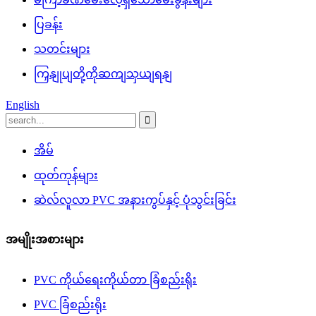
ပြခန်း
သတင်းများ
ကြှနျုပျတို့ကိုဆကျသှယျရနျ
English
အိမ်
ထုတ်ကုန်များ
ဆဲလ်လူလာ PVC အနားကွပ်နှင့် ပုံသွင်းခြင်း
အမျိုးအစားများ
PVC ကိုယ်ရေးကိုယ်တာ ခြံစည်းရိုး
PVC ခြံစည်းရိုး