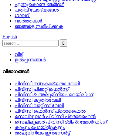
എന്തുകൊണ്ട് ഞങ്ങൾ
പതിവ് ചോദ്യങ്ങൾ
ഗാലറി
വാർത്തകൾ
ഞങ്ങളെ സമീപിക്കുക
English
വീട്
ഉൽപ്പന്നങ്ങൾ
വിഭാഗങ്ങൾ
പിവിസി സ്വകാര്യതാ വേലി
പിവിസി പിക്കറ്റ് ഫെൻസ്
പിവിസി & അലുമിനിയം റെയിലിംഗ്
പിവിസി കുതിരവേലി
പിവിസി ലാറ്റിസ് വേലി
പിവിസി ഫെൻസ് പ്രൊഫൈൽ
സെല്ലുലാർ പിവിസി പ്രൊഫൈൽ
സെല്ലുലാർ പിവിസി ട്രിം & മോൾഡിംഗ്
കാപ്സും പോയിന്റുകളും
അലുമിനിയം ഇൻസേർട്ട്