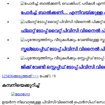
പോർച്ച്, ബാൽക്കണി,... എന്നിവയ്‌ക്കു
ഫ്ലാറ്റ് ടോപ്പ് വൈറ്റ് പിവിസി വിനൈൽ 
സ്കല്ലോപ്പ്ഡ് ടോപ്പ് പിവിസി വിനൈൽ പ
ജിക്ക് വേണ്ടി സ്റ്റെപ്പ്ഡ് ടോപ്പ് പിവിസ
1
2
3
4
5
6
അടുത്തത് >
>>
പേജ് 1 / 9
കമ്പനിയെക്കുറിച്ച്
ഉയർന്ന നിലവാരമുള്ള പിവിസി/വിനൈൽ ഫെൻസിംഗ് സൊല്യ