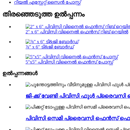
റിയൽ എസ്റ്റേറ്റ് സൈൻ പോസ്റ്റ്
തിരഞ്ഞെടുത്ത ഉൽപ്പന്നം
2″ x 6″ പിവിസി വിനൈൽ ഫെൻസ് റിബ് റെയിൽ
⅞” x 6″ ടി&ജി ബോർഡ്
5”x5” പിവിസി വിനൈൽ ഫെൻസ് പോസ്റ്റ്
ഉൽപ്പന്നങ്ങൾ
ജി-ക്ക് വേണ്ടി പിവിസി ഫുൾ പ്രൈവസി 
പിവിസി സെമി പ്രൈവസി ഫെൻസ് ഫെൻസ്മ