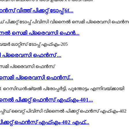
്ത് പിക്കറ്റ് ടോപ്പ് 6f...
സി വിനൈൽ സെമി പ്രൈവസി ഫെൻ...
െമി പ്രൈവസി ഫെൻസ് ...
സെമി പ്രൈവസി ഫെൻസ്...
ൽ പിക്കറ്റ് ഫെൻസ് എഫ്എം-401...
ിക്കറ്റ് ഫെൻസ് എഫ്എം-402 എഫ്...