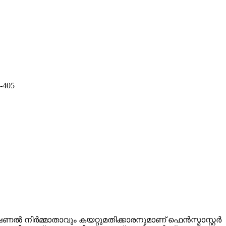
നിർമ്മാതാവും കയറ്റുമതിക്കാരനുമാണ് ഫെൻസ്മാസ്റ്റർ