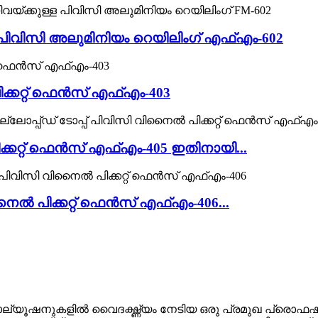
ള്ള പിവിസി അലുമിനിയം റെയിലിംഗ് എഫ്എം-602
പിക്കറ്റ് ഫെൻസ് എഫ്എം-403
ിക്കറ്റ് ഫെൻസ് എഫ്എം-405 ഇതിനായി...
ി വിനൈൽ പിക്കറ്റ് ഫെൻസ് എഫ്എം-406...
ൂഷനുകളിൽ വൈദഗ്ദ്ധ്യം നേടിയ ഒരു പ്രമുഖ പ്രൊഫഷണൽ 