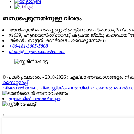
ബന്ധപ്പെടുന്നതിനുള്ള വിവരം
അൻഹുയി ഫെൻസ്മാസ്റ്റർ ഔട്ട്ഡോർ പ്രോഡക്ട്സ് കമ്പനി,
#1639, ഹുവൈനിംഗ് റോഡ്, ഷുഷൻ ജില്ല, ഹെഫെയ് സിറ
തിങ്കൾ - വെള്ളി: രാവിലെ 9 - വൈകുന്നേരം 6
+86-181-3005-5808
philip@vinylfencemaster.com
© പകർപ്പവകാശം - 2010-2026 : എല്ലാ അവകാശങ്ങളും നിക്ഷി
സൈറ്റ്മാപ്പ്
വിനൈൽ വേലി
,
പ്ലാസ്റ്റിക് ഫെൻസിങ്
,
വിനൈൽ ഫെൻസി
ഇമെയിൽ അയയ്ക്കുക
x