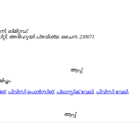
 ലിമിറ്റഡ്.
്റി, അൻഹുയി പ്രവിശ്യ. ചൈന. 230071
ആപ്പ്
പ്തം.
ങ്
,
പിവിസി ഫെൻസിങ്
,
പ്ലാസ്റ്റിക് വേലി
,
പിവിസി വേലി
,
ആപ്പ്