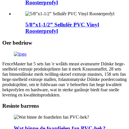
Roosterprofyl
5/8”x1-1/2” Sellulêr PVC Vinyl
Roosterprofyl
Oer bedriuw
FenceMaster hat 5 sets fan 'e wrâlds meast avansearre Dútske hege-
snelheid extrusje produksjelinen fan it merk Kraussmaffet, 28 sets
fan binnenlânske merk twilling-skroef extrusje masines, 158 sets fan
hege-snelheid extrusje mallen, folautomatyske Dútske poedercoating
produksjeline, om te foldwaan oan 'e behoeften fan hege kwaliteit
hekprofylen en hardware, wat in sterke garânsje biedt foar snelle
levering en kwaliteitsprodukten.
Resinte barrens
Wat binne de foardielen fan PVC-hek?