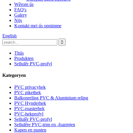
Wêrom ús
FAQ's
Galery
Nijs
Kontakt mei ús opnimme
English
Thús
Produkten
Sellulêr PVC-profyl
Kategoryen
PVC privacyhek
PVC pikethek
Balkonreling PVC & Aluminium reling
PVC Hynderhek
PVC-roasterhek
PVC-hekprofyl
Sellulêr PVC-profyl
Sellulêre PVC-trim en -foarmjen
Kapen en punten