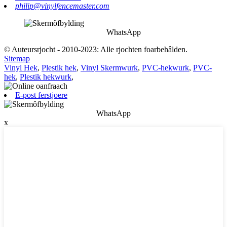
philip@vinylfencemaster.com
WhatsApp
© Auteursrjocht - 2010-2023: Alle rjochten foarbehâlden.
Sitemap
Vinyl Hek
,
Plestik hek
,
Vinyl Skermwurk
,
PVC-hekwurk
,
PVC-
hek
,
Plestik hekwurk
,
E-post ferstjoere
WhatsApp
x