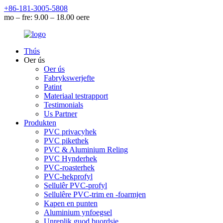
+86-181-3005-5808
mo – fre: 9.00 – 18.00 oere
Thús
Oer ús
Oer ús
Fabrykswerjefte
Patint
Materiaal testrapport
Testimonials
Us Partner
Produkten
PVC privacyhek
PVC pikethek
PVC & Aluminium Reling
PVC Hynderhek
PVC-roasterhek
PVC-hekprofyl
Sellulêr PVC-profyl
Sellulêre PVC-trim en -foarmjen
Kapen en punten
Aluminium ynfoegsel
Unreplik guod buordsje