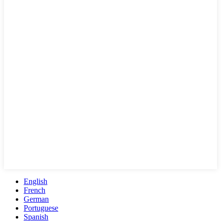
English
French
German
Portuguese
Spanish