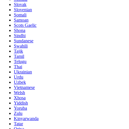
Slovak
Slovenian
Somali
Samoan
Scots Gaelic
Shona
Sindhi
Sundanese
Swahili
Tajik
Tamil
Telugu
Thai
Ukrainian
Urdu
Uzbek
Vietnamese
Welsh
Xhosa
Yiddish
Yoruba
Zulu
Kinyarwanda
Tatar
Oriya