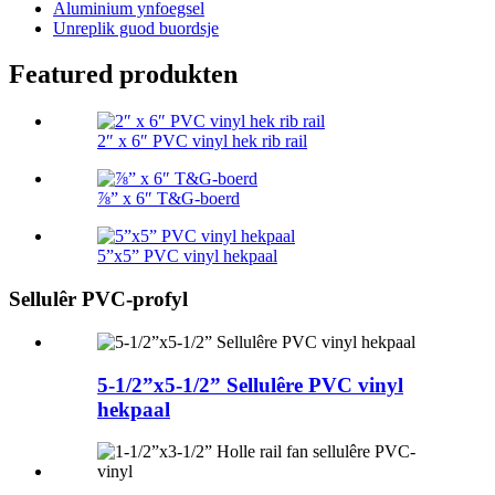
Aluminium ynfoegsel
Unreplik guod buordsje
Featured produkten
2″ x 6″ PVC vinyl hek rib rail
⅞” x 6″ T&G-boerd
5”x5” PVC vinyl hekpaal
Sellulêr PVC-profyl
5-1/2”x5-1/2” Sellulêre PVC vinyl
hekpaal